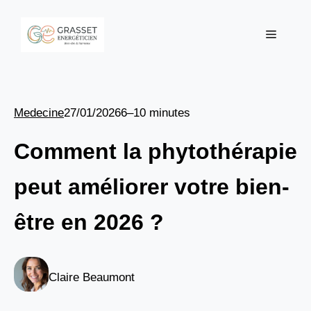
Aller
au
Menu
contenu
Medecine
27/01/2026
6–10 minutes
Comment la phytothérapie
peut améliorer votre bien-
être en 2026 ?
Claire Beaumont