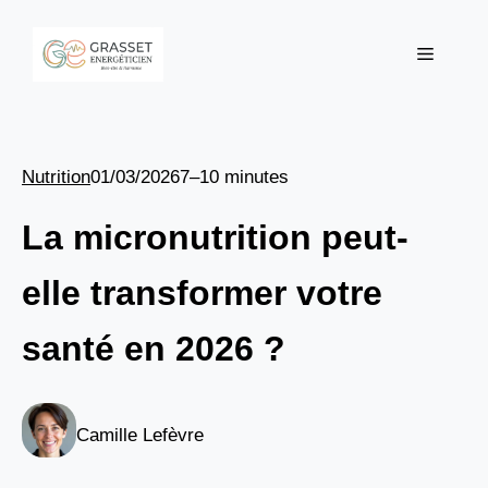
Aller
au
Menu
contenu
Nutrition
01/03/2026
7–10 minutes
La micronutrition peut-
elle transformer votre
santé en 2026 ?
Camille Lefèvre