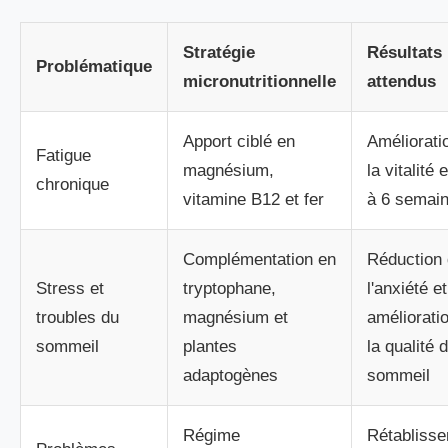
Stratégie
Résultats
Problématique
micronutritionnelle
attendus
Apport ciblé en
Améliorati
Fatigue
magnésium,
la vitalité 
chronique
vitamine B12 et fer
à 6 semai
Complémentation en
Réduction
Stress et
tryptophane,
l'anxiété et
troubles du
magnésium et
améliorati
sommeil
plantes
la qualité 
adaptogènes
sommeil
Régime
Rétabliss