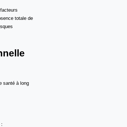
 facteurs
absence totale de
risques
nnelle
e santé à long
 :