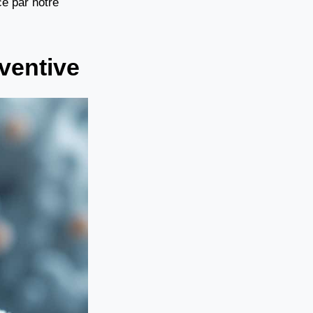
é par notre
éventive