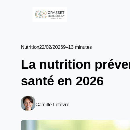
Aller
au
contenu
Nutrition
22/02/2026
9–13 minutes
La nutrition préve
santé en 2026
Camille Lefèvre