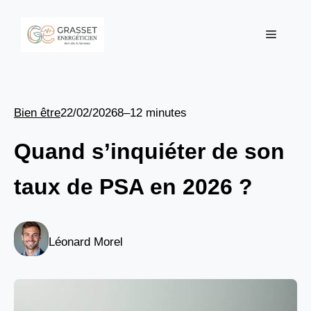
Aller
au
Menu
contenu
Bien être
22/02/2026
8–12 minutes
Quand s’inquiéter de son
taux de PSA en 2026 ?
Léonard Morel